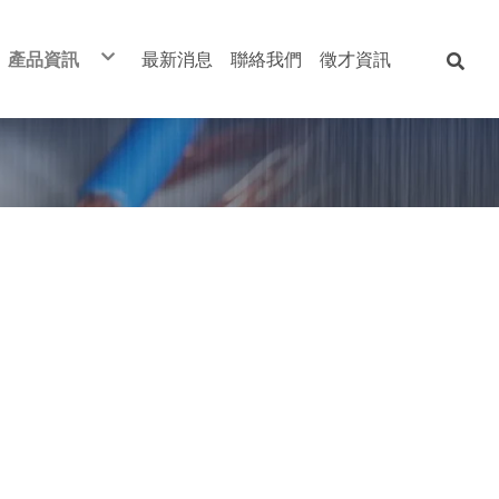
產品資訊
最新消息
聯絡我們
徵才資訊
電線電纜
開關-自動控制
變頻器
衛浴設備
綜合家電用品
五金零料
客製化服務
工廠特製化箱體
太平洋
士林
士林
和成
國際
南亞
客製化變壓器
華新
三菱
東元
凱薩
星光
美亞
凱士士全系列商品
大山
林石
富士
全洋
中一
永銳堅
防爆系列產品
宏泰
伍菱
三菱
摩登
東亞
兆泰
歐姆龍
台達
TOTO
旭光
大同
舞光
伸泰
富山
特殊規格
億光