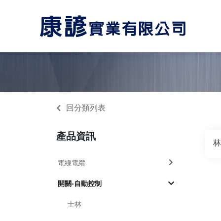
回分類列表
產品資訊
林
電線電纜
開關-自動控制
士林