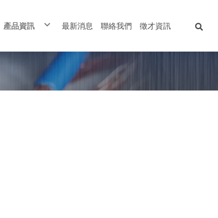
產品資訊
最新消息
聯絡我們
徵才資訊
電線電纜
開關-自動控制
變頻器
衛浴設備
綜合家電用品
五金零料
客製化服務
工廠特製化箱體
太平洋
士林
士林
和成
國際
南亞
客製化變壓器
華新
三菱
東元
凱薩
星光
美亞
凱士士全系列商品
大山
林石
富士
全洋
中一
永銳堅
防爆系列產品
宏泰
伍菱
三菱
摩登
東亞
兆泰
歐姆龍
台達
TOTO
旭光
大同
舞光
伸泰
富山
特殊規格
億光