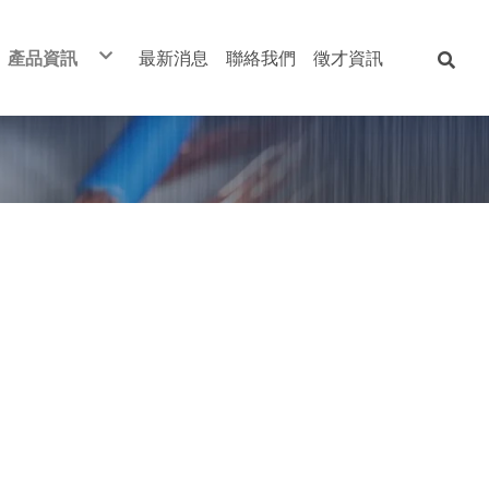
產品資訊
最新消息
聯絡我們
徵才資訊
電線電纜
開關-自動控制
變頻器
衛浴設備
綜合家電用品
五金零料
客製化服務
工廠特製化箱體
太平洋
士林
士林
和成
國際
南亞
客製化變壓器
華新
三菱
東元
凱薩
星光
美亞
凱士士全系列商品
大山
林石
富士
全洋
中一
永銳堅
防爆系列產品
宏泰
伍菱
三菱
摩登
東亞
兆泰
歐姆龍
台達
TOTO
旭光
大同
舞光
伸泰
富山
特殊規格
億光